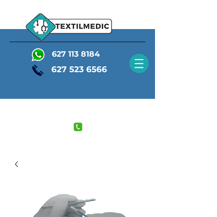
627 113 8184
627 523 6566