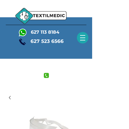
627 113 8184
627 523 6566