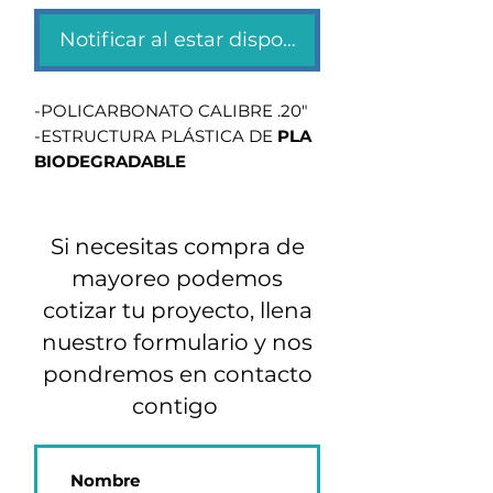
Notificar al estar disponible
-POLICARBONATO CALIBRE .20"
-ESTRUCTURA PLÁSTICA DE
PLA
BIODEGRADABLE
-DISEÑO ERGONÓMICO CON
ESPONJA PARA MAYOR
CONFORT
Si necesitas compra de
-ELÁSTICO AJUSTABLE
mayoreo podemos
-CON CAPUCHA
cotizar tu proyecto, llena
nuestro formulario y nos
pondremos en contacto
contigo