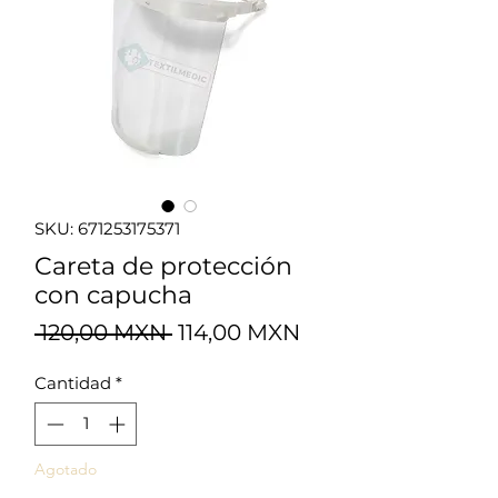
SKU: 671253175371
Careta de protección
con capucha
Precio
Precio
 120,00 MXN 
114,00 MXN
de
Cantidad
*
oferta
Agotado